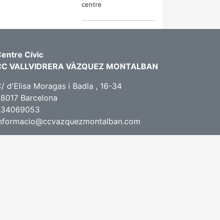
centre
entre Cívic
CC VALLVIDRERA VÀZQUEZ MONTALBAN
/ d'Elisa Moragas i Badia , 16-34
8017 Barcelona
934069053
informacio@ccvazquezmontalban.com